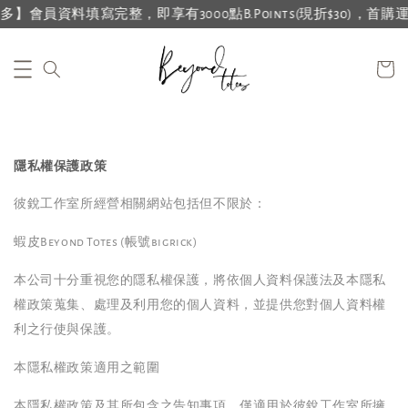
會員資料填寫完整，即享有3000點B.Points(現折$30)，首購運費
隱私權保護政策
彼銳工作室所經營相關網站包括但不限於：
蝦皮Beyond Totes (帳號bigrick)
本公司十分重視您的隱私權保護，將依個人資料保護法及本隱私
權政策蒐集、處理及利用您的個人資料，並提供您對個人資料權
利之行使與保護。
本隱私權政策適用之範圍
本隱私權政策及其所包含之告知事項，僅適用於彼銳工作室所擁