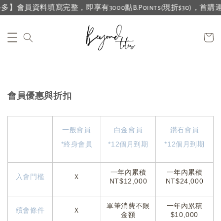
會員資料填寫完整，即享有3000點B.Points(現折$30)，首購運費
會員優惠與折扣
一般會員
白金會員
鑽石會員
*終身會員
*12個月到期
*12個月到期
一年內累積
一年內累積
入會門檻
Ｘ
NT
$12,000
NT
$24,000
單筆消費不限
一年內累積
續會條件
Ｘ
金額
$10,000