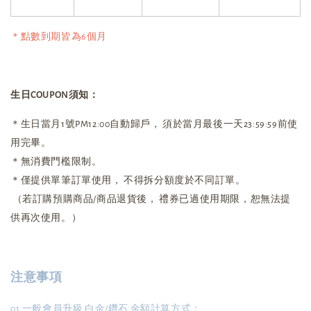
＊點數到期皆為6個月
生日COUPON須知：
＊生日當月1號PM12:00自動歸戶， 須於當月最後一天23:59:59前使
用完畢。
＊無消費門檻限制。
＊僅提供單筆訂單使用， 不得拆分額度於不同訂單。
（若訂購預購商品/商品退貨後， 禮券已過使用期限，恕無法提
供再次使用。）
注意事項
01.一般會員升級 白金/鑽石 金額計算方式：