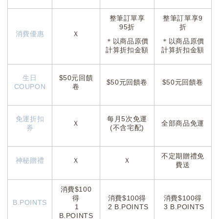
整筆訂單享
整筆訂單
享9
95折
折
消費優惠
Ｘ
＊以商品原價
＊以商品原價
計算折扣金額
計算折扣金額
生日
$50元回饋
$50元回饋卷
$50元回饋卷
COUPON
卷
免運折扣
每月
5次免運
Ｘ
全部商品免運
券
(不含宅配)
不定期贈禮免
神秘贈禮
Ｘ
Ｘ
費送
消費$100
得
消費$100得
消費$100得
B.POINTS
1
2 B.POINTS
3 B.POINTS
B.POINTS