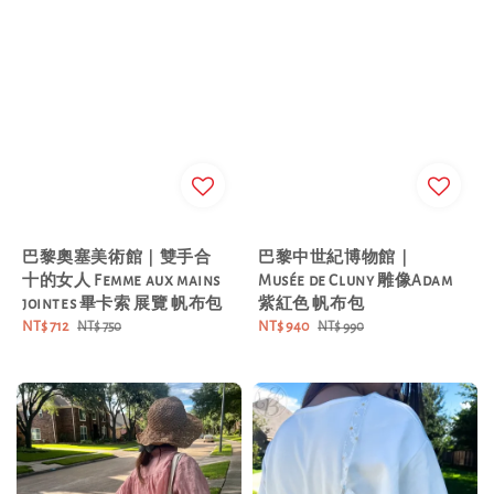
巴黎奧塞美術館｜雙手合
巴黎中世紀博物館｜
十的女人 Femme aux mains
Musée de Cluny 雕像Adam
jointes 畢卡索 展覽 帆布包
紫紅色 帆布包
Sale
NT$ 712
Regular
Sale
NT$ 940
Regular
NT$ 750
NT$ 990
price
price
price
price