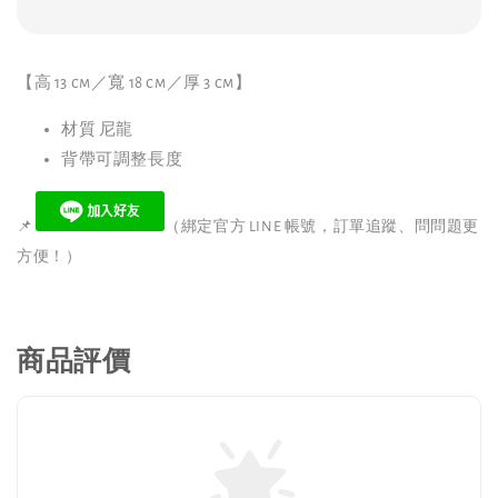
【高 13 cm／寬 18 cm／厚 3 cm】
材質 尼龍
背帶可調整長度
📌
（綁定官方 LINE 帳號，訂單追蹤、問問題更
方便！）
商品評價