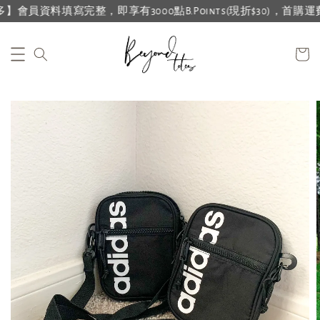
員資料填寫完整，即享有3000點B.Points(現折$30)，首購運費再