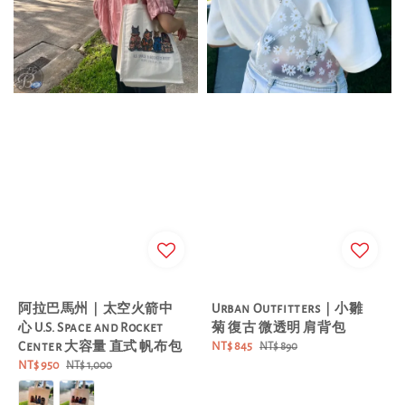
阿拉巴馬州｜太空火箭中
Urban Outfitters｜小雛
心 U.S. Space and Rocket
菊 復古 微透明 肩背包
Center 大容量 直式 帆布包
Sale
NT$ 845
Regular
NT$ 890
Sale
NT$ 950
Regular
price
price
NT$ 1,000
price
price