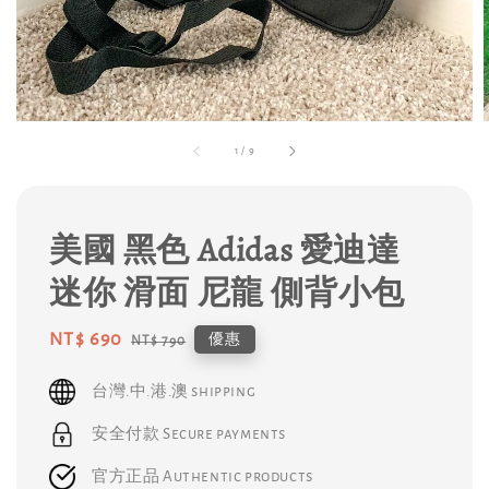
1
/
9
美國 黑色 Adidas 愛迪達
迷你 滑面 尼龍 側背小包
Sale
NT$ 690
Regular
優惠
NT$ 790
price
price
台灣.中.港.澳 shipping
安全付款 Secure payments
官方正品 Authentic products