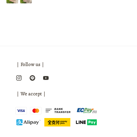
｜Follow us｜
｜We accept｜