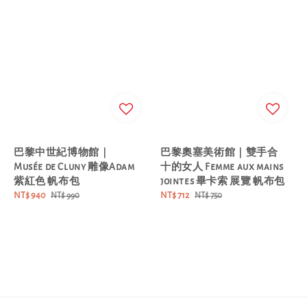
巴黎中世紀博物館｜
巴黎奧塞美術館｜雙手合
Musée de Cluny 雕像Adam
十的女人 Femme aux mains
紫紅色 帆布包
jointes 畢卡索 展覽 帆布包
Sale
NT$ 940
Regular
Sale
NT$ 712
Regular
NT$ 990
NT$ 750
price
price
price
price