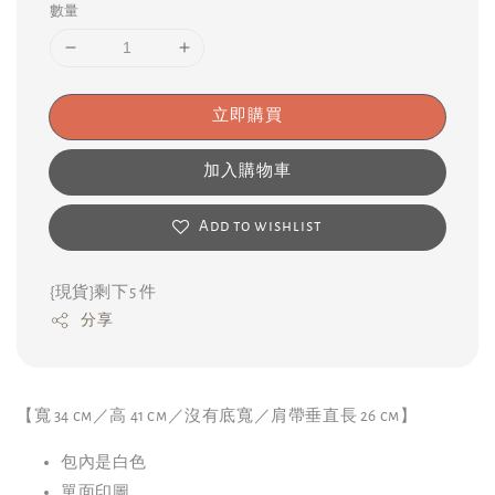
數量
立即購買
加入購物車
Add to wishlist
{現貨}剩下5 件
分享
【寬 34 cm／高 41 cm／沒有底寬／肩帶垂直長 26 cm】
包內是白色
單面印圖