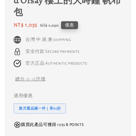
d’Orsay 樓上的大時鐘 帆布
包
Sale
NT$ 1,035
Regular
優惠
NT$ 1,090
price
price
台灣.中.港.澳 shipping
安全付款 Secure payments
官方正品 Authentic products
總分:
0
-
0
評價
適用優惠
當月選品滿一件｜享95折
購買此產品可獲得 1035 B.POINTS