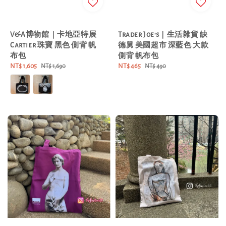
V&A博物館｜卡地亞特展
Trader Joe's｜生活雜貨 缺
Cartier 珠寶 黑色 側背 帆
德舅 美國超市 深藍色 大款
布包
側背 帆布包
Sale
NT$ 1,605
Regular
Sale
NT$ 465
Regular
NT$ 1,690
NT$ 490
price
price
price
price