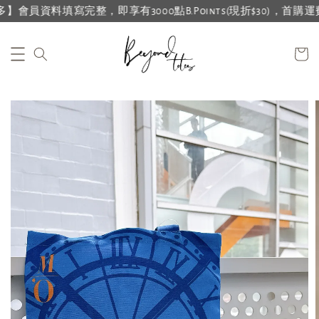
員資料填寫完整，即享有3000點B.Points(現折$30)，首購運費再