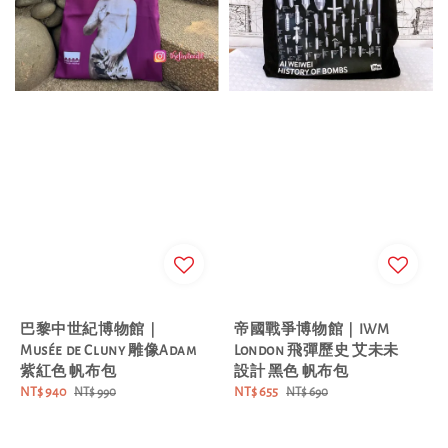
巴黎中世紀博物館｜
帝國戰爭博物館｜IWM
Musée de Cluny 雕像Adam
London 飛彈歷史 艾未未
紫紅色 帆布包
設計 黑色 帆布包
Sale
NT$ 940
Regular
Sale
NT$ 655
Regular
NT$ 990
NT$ 690
price
price
price
price