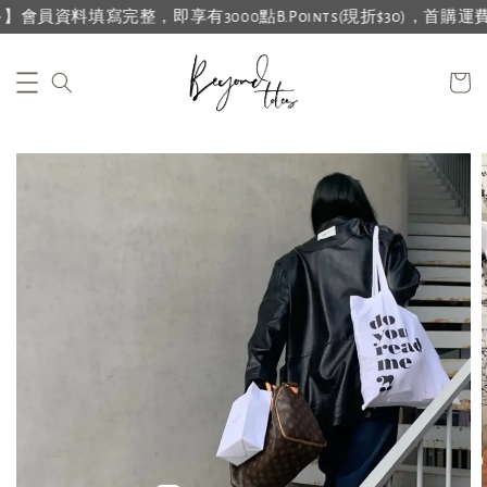
資料填寫完整，即享有3000點B.Points(現折$30)，首購運費再折