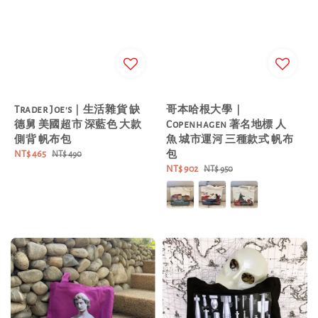
Trader Joe's｜生活雜貨 缺
哥本哈根大學｜
德舅 美國超市 深藍色 大款
Copenhagen 著名地標 人
側背 帆布包
魚 城市運河 三種款式 帆布
Sale
NT$ 465
Regular
包
NT$ 490
price
price
Sale
NT$ 902
Regular
NT$ 950
price
price