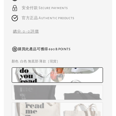
安全付款 Secure payments
官方正品 Authentic products
總分:
0
-
0
評價
購買此產品可獲得 690 B.POINTS
顏色
: 白色·無底部·薄款［現貨］