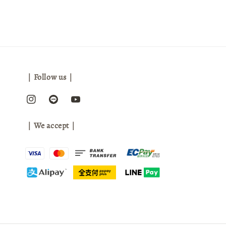
｜Follow us｜
｜We accept｜