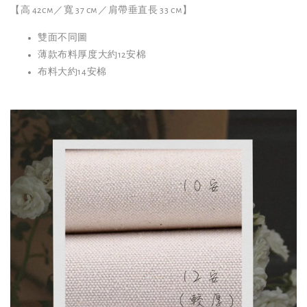
【高 42cm／寬 37 cm／肩帶垂直長 33 cm】
雙面不同圖
薄款布料厚度大約12安棉
布料大約14安棉