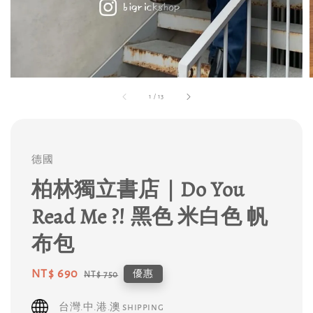
1
/
13
德國
柏林獨立書店｜Do You
Read Me ?! 黑色 米白色 帆
布包
Sale
NT$ 690
Regular
優惠
NT$ 750
price
price
台灣.中.港.澳 shipping