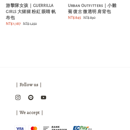
游擊隊女孩｜GUERRILLA
Urban Outfitters｜小雛
GIRLS 大猩猩 粉紅 眼睛 帆
菊 復古 微透明 肩背包
布包
Sale
NT$ 845
Regular
NT$ 890
Sale
NT$ 1,187
Regular
price
price
NT$ 1,250
price
price
｜Follow us｜
｜We accept｜