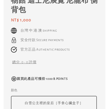
物館 迪士尼展覽 尼龍布 側
背包
Regular
NT$ 1,000
price
台灣.中.港.澳 shipping
安全付款 Secure payments
官方正品 Authentic products
總分:
0
-
0
評價
購買此產品可獲得 1000 B.POINTS
顏色
白雪公主裡的皇后［手拿心臟盒子］