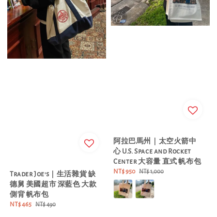
阿拉巴馬州｜太空火箭中
心 U.S. Space and Rocket
Center 大容量 直式 帆布包
Sale
NT$ 950
Regular
NT$ 1,000
Trader Joe's｜生活雜貨 缺
price
price
德舅 美國超市 深藍色 大款
側背 帆布包
Sale
NT$ 465
Regular
NT$ 490
price
price