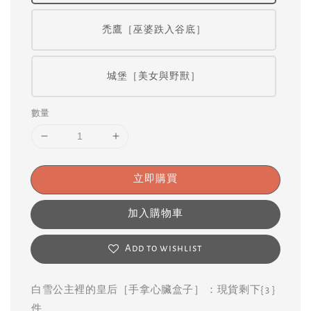
禿鷹［巫婆跌入谷底］
城堡［美女與野獸］
數量
立即購買
加入購物車
Add to wishlist
白雪公主裡的皇后［手拿心臟盒子］ ：現貨剩下{ 3 }
件