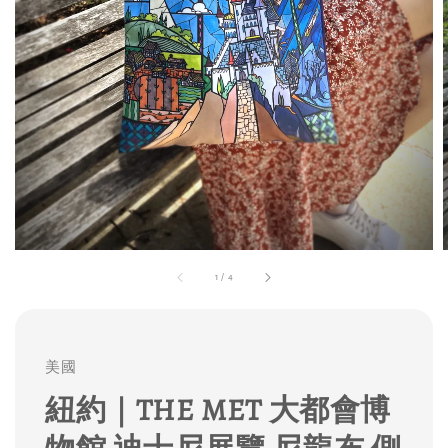
1
/
4
美國
紐約｜THE MET 大都會博