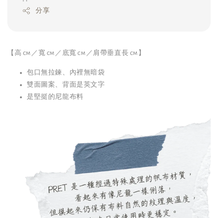
分享
【高 cm／寬 cm／底寬 cm／肩帶垂直長 cm】
包口無拉鍊、內裡無暗袋
雙面圖案、背面是英文字
是堅挺的尼龍布料