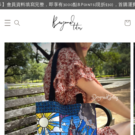
資料填寫完整，即享有3000點B.Points(現折$30)，首購運費再折