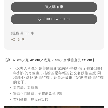
加入購物車
Add to wishlist
{現貨}剩下1 件
分享
【高 37 cm／寬 42 cm／底寬 7 cm／肩帶垂直長 22 cm】
《X夫人肖像》是美國藝術家約翰·辛格·薩金特於1884
年創作的肖像畫，描繪的是年輕的社交名媛維吉妮·阿
梅莉·阿韋尼奧·高特羅，她是法國銀行家皮埃爾·高特羅
的妻子。
無內袋、無拉鍊
雙面不同圖案、字體是金色印製
布料硬挺、厚度16安棉