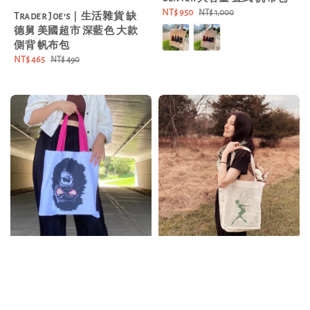
Sale
NT$ 950
Regular
NT$ 1,000
Trader Joe's｜生活雜貨 缺
price
price
德舅 美國超市 深藍色 大款
側背 帆布包
Sale
NT$ 465
Regular
NT$ 490
price
price