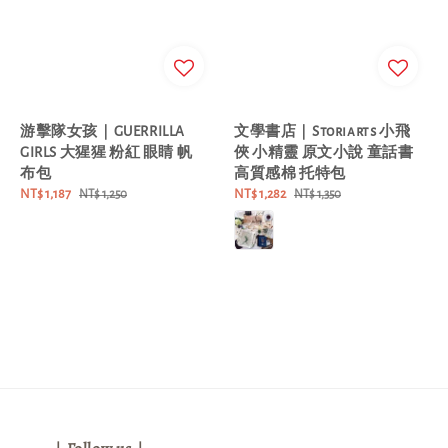
游擊隊女孩｜GUERRILLA
文學書店｜Storiarts 小飛
GIRLS 大猩猩 粉紅 眼睛 帆
俠 小精靈 原文小說 童話書
布包
高質感棉 托特包
Sale
NT$ 1,187
Regular
Sale
NT$ 1,282
Regular
NT$ 1,250
NT$ 1,350
price
price
price
price