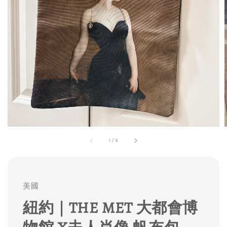
1
/
6
美國
紐約｜THE MET 大都會博