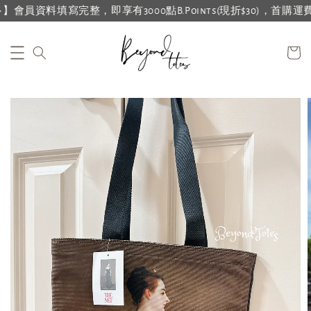
資料填寫完整，即享有3000點B.Points(現折$30)，首購運費再折