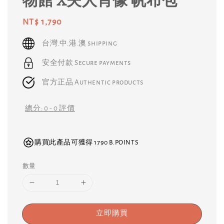
物館 X夫人肖像 帆布包
Regular
NT$ 1,790
price
台灣.中.港.澳 shipping
安全付款 Secure payments
官方正品 Authentic products
總分:
0
-
0
評價
購買此產品可獲得 1790 B.POINTS
數量
立即購買