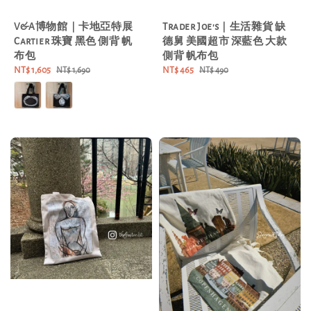
V&A博物館｜卡地亞特展
Trader Joe's｜生活雜貨 缺
Cartier 珠寶 黑色 側背 帆
德舅 美國超市 深藍色 大款
布包
側背 帆布包
Sale
NT$ 1,605
Regular
Sale
NT$ 465
Regular
NT$ 1,690
NT$ 490
price
price
price
price