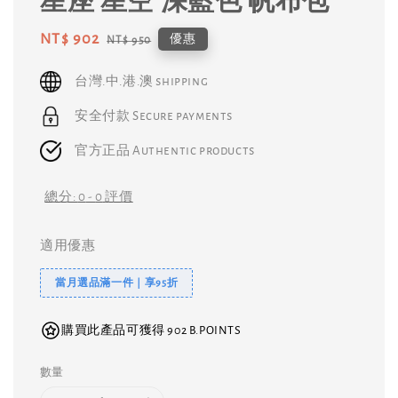
星座 星空 深藍色 帆布包
Sale
NT$ 902
Regular
優惠
NT$ 950
price
price
台灣.中.港.澳 shipping
安全付款 Secure payments
官方正品 Authentic products
總分:
0
-
0
評價
適用優惠
當月選品滿一件｜享95折
購買此產品可獲得 902 B.POINTS
數量