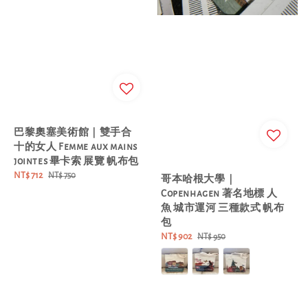
巴黎奧塞美術館｜雙手合
十的女人 Femme aux mains
jointes 畢卡索 展覽 帆布包
Sale
NT$ 712
Regular
NT$ 750
哥本哈根大學｜
price
price
Copenhagen 著名地標 人
魚 城市運河 三種款式 帆布
包
Sale
NT$ 902
Regular
NT$ 950
price
price