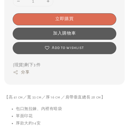
立即購買
加入購物車
Add to wishlist
{現貨}剩下3 件
分享
【高 41 cm／寬 33 cm／厚 16 cm ／肩帶垂直總長 28 cm】
包口無拉鍊、內裡有暗袋
單面印花
厚款大約14安