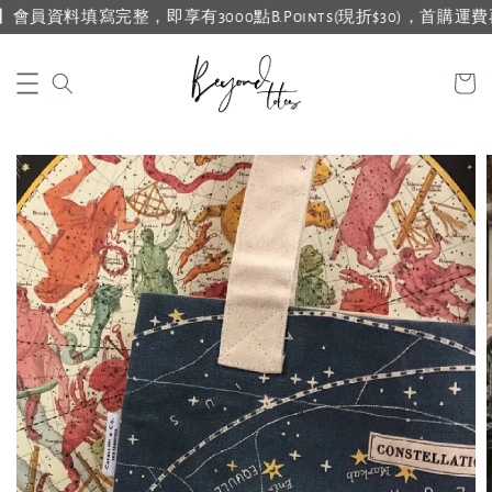
料填寫完整，即享有3000點B.Points(現折$30)，首購運費再折