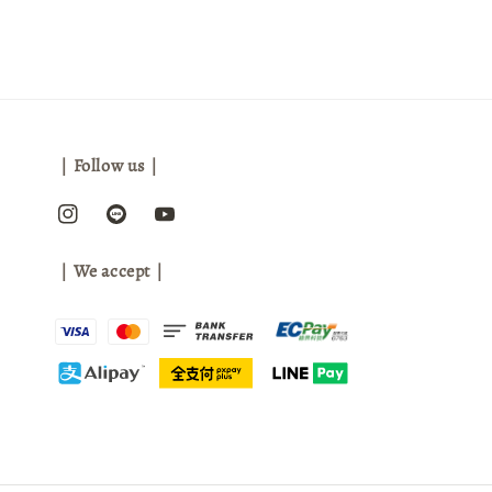
｜Follow us｜
｜We accept｜