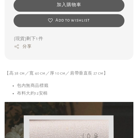
加入購物車
Add to wishlist
{現貨}剩下1 件
分享
【高 38 cm／寬 40 cm／厚 10 cm／肩帶垂直長 27 cm】
包內無商品標籤
布料大約12安棉