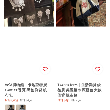
V&A博物館｜卡地亞特展
Trader Joe's｜生活雜貨 缺
Cartier 珠寶 黑色 側背 帆
德舅 美國超市 深藍色 大款
布包
側背 帆布包
Sale
NT$ 1,605
Regular
Sale
NT$ 465
Regular
NT$ 1,690
NT$ 490
price
price
price
price