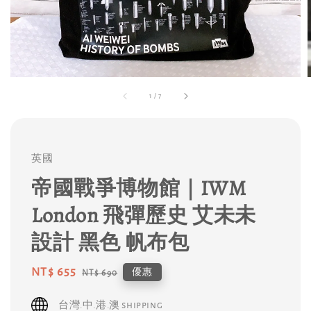
1
/
7
英國
帝國戰爭博物館｜IWM
London 飛彈歷史 艾未未
設計 黑色 帆布包
Sale
NT$ 655
Regular
優惠
NT$ 690
price
price
台灣.中.港.澳 shipping