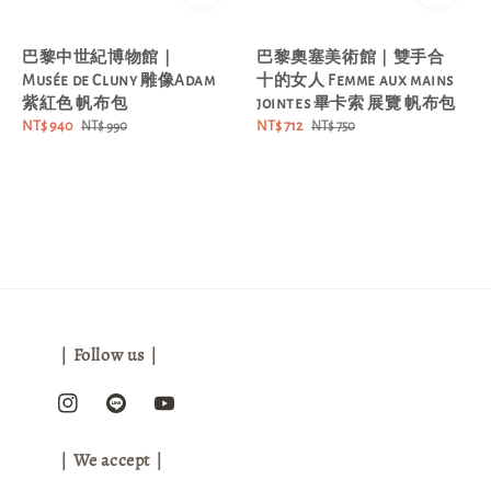
巴黎中世紀博物館｜
巴黎奧塞美術館｜雙手合
Musée de Cluny 雕像Adam
十的女人 Femme aux mains
紫紅色 帆布包
jointes 畢卡索 展覽 帆布包
Sale
NT$ 940
Regular
Sale
NT$ 712
Regular
NT$ 990
NT$ 750
price
price
price
price
｜Follow us｜
｜We accept｜