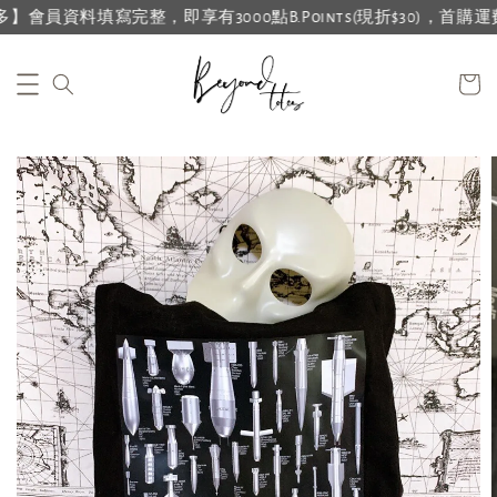
員資料填寫完整，即享有3000點B.Points(現折$30)，首購運費再