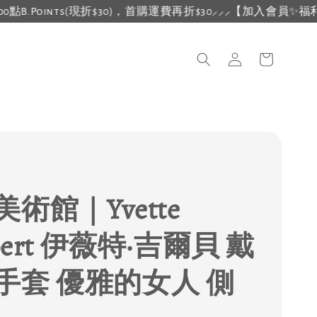
s(現折$30)，首購運費再折$30⸝⸝⸝
【加入會員✨福利多多】會員資
術館｜Yvette
lbert 伊薇特·吉爾貝 戴
手套 優雅的女人 側