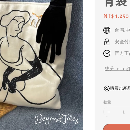
背袋
Sale
NT$ 1,250
price
台灣.中.
安全付款 
官方正品 
總分:
0
-
0
購買此產品可獲
數量