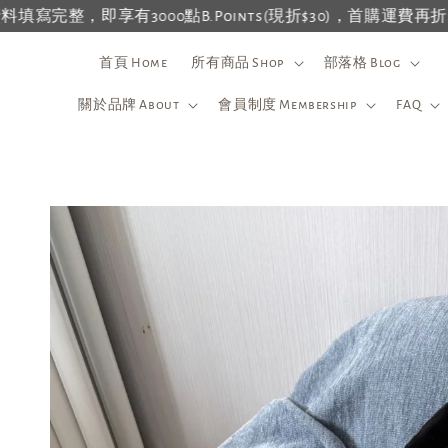
有3000點B.Points(現折$30)，首購運費再折$30⸝⸝⸝
【
首頁 Home
所有商品 Shop
部落格 Blog
關於品牌 About
會員制度 Membership
FAQ