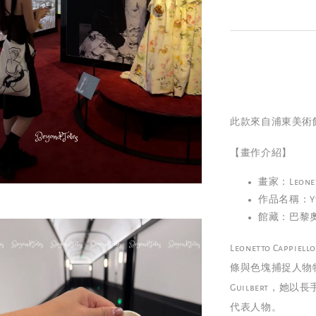
此款來自浦東美術
【畫作介紹】
畫家：Leone
作品名稱：Yve
館藏：巴黎奧賽
Leonetto C
條與色塊捕捉人物特
Guilbert，她
代表人物。