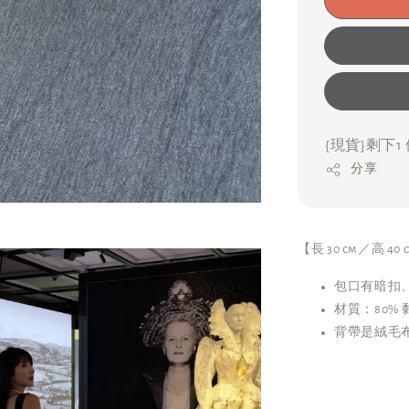
{現貨}剩下1
分享
【長 30 cm／高 4
包口有暗扣
材質：80%
背帶是絨毛