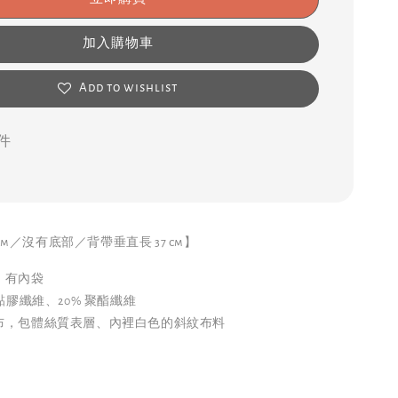
加入購物車
Add to wishlist
 件
0 cm／沒有底部／背帶垂直長 37 cm】
、有內袋
 黏膠纖維、20% 聚酯纖維
布，包體絲質表層、內裡白色的斜紋布料