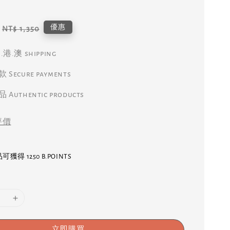
Regular
優惠
NT$ 1,350
price
港.澳 shipping
Secure payments
Authentic products
評價
得 1250 B.POINTS
立即購買