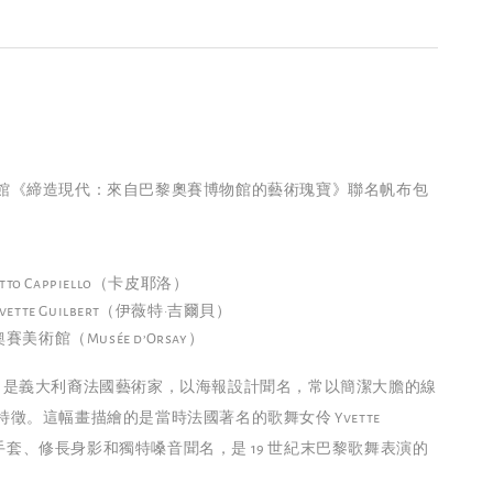
館《締造現代：來自巴黎奧賽博物館的藝術瑰寶》聯名帆布包
tto Cappiello（卡皮耶洛）
tte Guilbert（伊薇特·吉爾貝）
美術館（Musée d’Orsay）
appiello 是義大利裔法國藝術家，以海報設計聞名，常以簡潔大膽的線
徵。這幅畫描繪的是當時法國著名的歌舞女伶 Yvette
以長手套、修長身影和獨特嗓音聞名，是 19 世紀末巴黎歌舞表演的