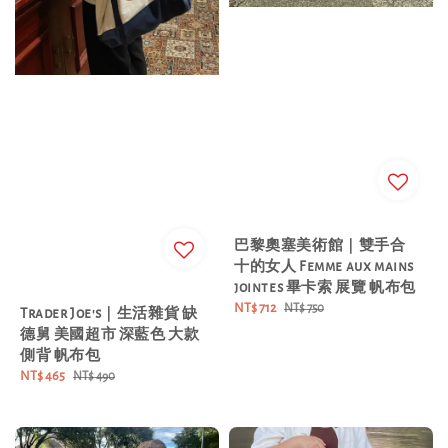
巴黎奧塞美術館｜雙手合
十的女人 Femme aux mains
jointes 畢卡索 展覽 帆布包
Sale
NT$ 712
Regular
NT$ 750
Trader Joe's｜生活雜貨 缺
price
price
德舅 美國超市 深藍色 大款
側背 帆布包
Sale
NT$ 465
Regular
NT$ 490
price
price