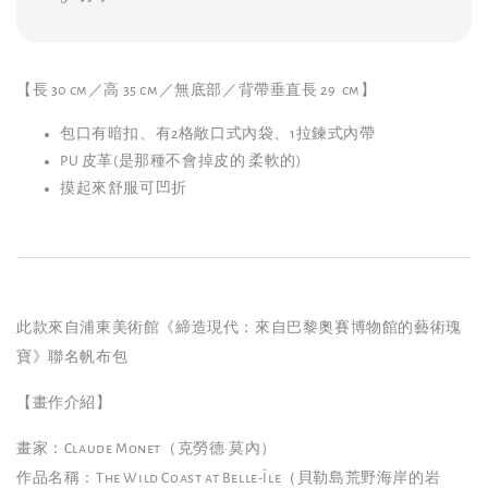
【長 30 cm／高 35 cm／無底部／背帶垂直長 29 cm】
包口有暗扣、有2格敞口式內袋、1拉鍊式內帶
PU 皮革(是那種不會掉皮的 柔軟的)
摸起來舒服可凹折
此款來自浦東美術館《締造現代：來自巴黎奧賽博物館的藝術瑰
寶》聯名帆布包
【畫作介紹】
畫家：Claude Monet（克勞德·莫內）
作品名稱：The Wild Coast at Belle-Île（貝勒島荒野海岸的岩