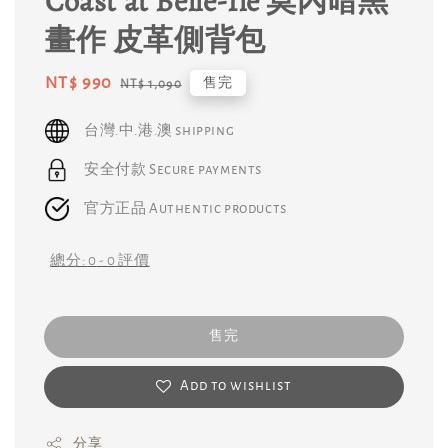
Coast at Belle-Île 莫內暗黑
畫作 皮革側背包
Sale
NT$ 990
Regular
售完
NT$ 1,090
price
price
台灣.中.港.澳 shipping
安全付款 Secure payments
官方正品 Authentic products
總分:
0
-
0
評價
售完
Add to wishlist
分享