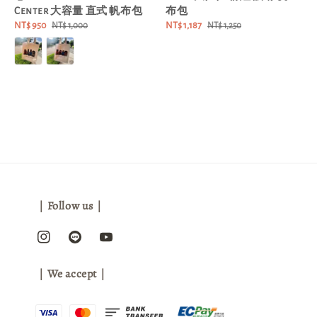
Center 大容量 直式 帆布包
布包
Sale
NT$ 950
Regular
Sale
NT$ 1,187
Regular
NT$ 1,000
NT$ 1,250
price
price
price
price
｜Follow us｜
｜We accept｜