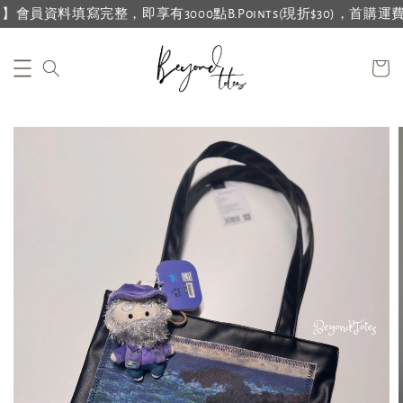
資料填寫完整，即享有3000點B.Points(現折$30)，首購運費再折