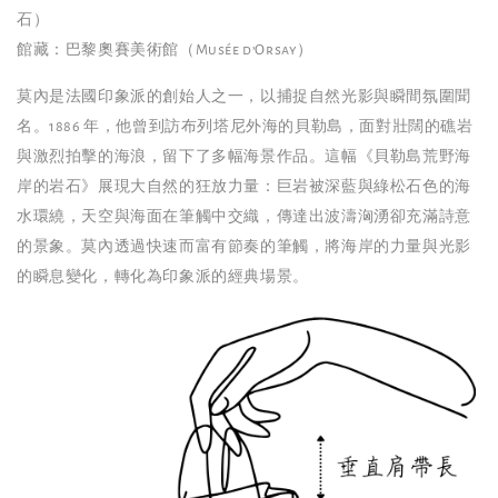
石）
館藏：巴黎奧賽美術館（Musée d’Orsay）
莫內是法國印象派的創始人之一，以捕捉自然光影與瞬間氛圍聞
名。1886 年，他曾到訪布列塔尼外海的貝勒島，面對壯闊的礁岩
與激烈拍擊的海浪，留下了多幅海景作品。這幅《貝勒島荒野海
岸的岩石》展現大自然的狂放力量：巨岩被深藍與綠松石色的海
水環繞，天空與海面在筆觸中交織，傳達出波濤洶湧卻充滿詩意
的景象。莫內透過快速而富有節奏的筆觸，將海岸的力量與光影
的瞬息變化，轉化為印象派的經典場景。